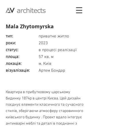
Mala Zhytomyrska
тип:
приватне житло
роки:
2023
статус:
в процесі реалізації
площа:
57 кв. м
локація:
м. Київ
візуалізація:
Артем Бондар
Квартира в прибутковому царському
бидинку 1874р в центрі Києва. Цей дизайн
поєднує елементи класичного та сучасного
стилів, зберігаючи атмосферу старовинного
київського будинку . Проект вдало інтегрує
антикварні меблі та деталі в поєднанні з