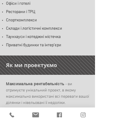
Офіси і готелі
Ресторани і ТРЦ
Спорткомплекси
Склади і логістичні комплекси
Таунхауси і котеджні містечка
Приватні будинки та інтер'єри
Як ми проектуємо
Максимальна рентабельність
- ви
отримуєте унікальний проект, в якому
максимально використані всі переваги вашої
ділянки і нівельовані її недоліки.
Максимальна ефективність
- ми
знаходимо оптимальний варіант ще на
початковому етапі проектування завдяки
попередньому комплексному аналізу