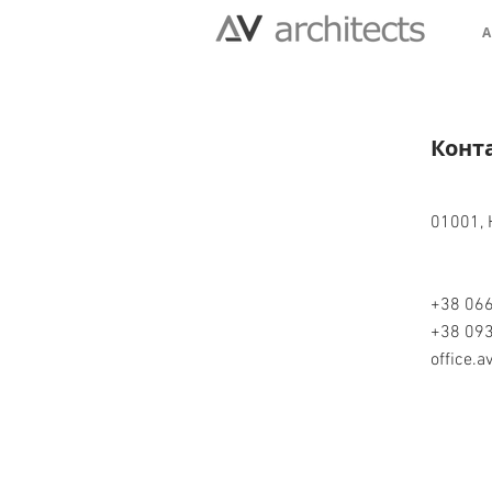
А
Конт
01001, 
+38 066
+38 093
office.