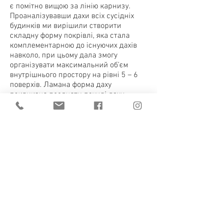
є помітно вищою за лінію карнизу.
Проаналізувавши дахи всіх сусідніх
будинків ми вирішили створити
складну форму покрівлі, яка стала
комплементарною до існуючих дахів
навколо, при цьому дала змогу
організувати максимальний об’єм
внутрішнього простору на рівні 5 – 6
поверхів. Ламана форма даху
покликана поєднати похилі дахи
сусідніх будинків у єдину
композиційну структуру.