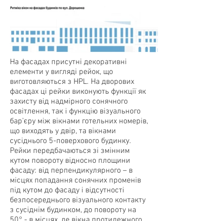
На фасадах присутні декоративні
елементи у вигляді рейок, що
виготовляються з HPL. На дворових
фасадах ці рейки виконують функції як
захисту від надмірного сонячного
освітлення, так і функцію візуального
бар’єру між вікнами готельних номерів,
що виходять у двір, та вікнами
сусіднього 5-поверхового будинку.
Рейки передбачаються зі змінним
кутом повороту відносно площини
фасаду: від перпендикулярного – в
місцях попадання сонячних променів
під кутом до фасаду і відсутності
безпосереднього візуального контакту
з сусіднім будинком, до повороту на
50° - в місцях, де вікна протилежного