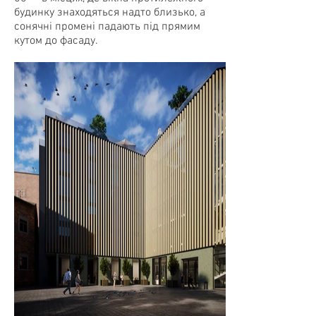
будинку знаходяться надто близько, а
сонячні промені падають під прямим
кутом до фасаду.