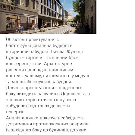
Об’єктом проектування є
багатофункціональна будівля в
історичній забудові Львова. Функції
будівлі – торгівля, готельний блок,
конференц-зали. Архітектурне
рішення відповідає принципам
контекстуалізму, витриманого у модулі
та масштабі існуючої забудови.
Ділянка проектування з південного
боку виходить на вулицю Дорошенка, а
з інших сторін оточена існуючою
забудовою від трьох до шести
поверхів.
Аналіз ділянки показує необхідність
дотримання протипожежних розривів
із західного боку до будинків, до яких