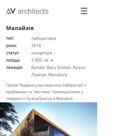
Малайзія
тип:
лабораторія
роки:
2018
статус:
концепція
площа:
2 800 кв. м
локація:
Bandar Baru Enstek, Куала-
Лумпур, Малайзія
Проект будівництва медичної лабораторії з
кріобанком та "чистими" приміщеннями у
передмісті КуалаЛумпур в Малайзії.